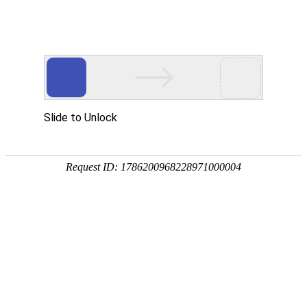
01.
金蛟