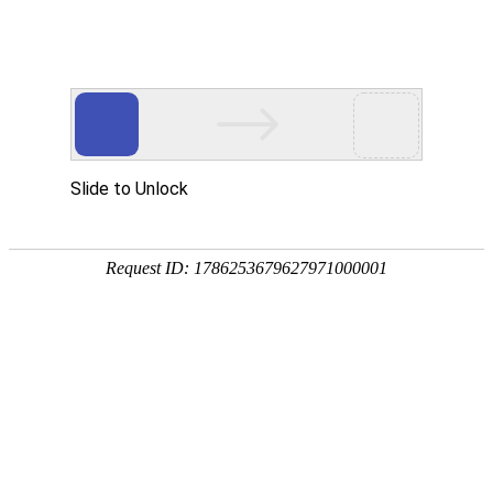
家电托运
首页
>
服务项目
>
家电托运
共
0
页
0
条
Copyright ? 2012-2050 青岛金蛟物流有限公司 版权所有
鲁ICP备19054595
号-5