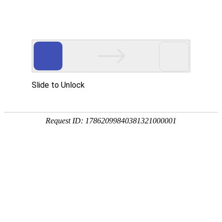
公司简介
首页
>
关于我们
>
公司简介
公司简介 PROFILE
胶州物流
青岛金蛟物流有限公司位于山东省青
岛市胶州市北关工业园，提供专车、零担拼车的物
流运输服务，提供青岛胶州至山东半岛、济南、潍