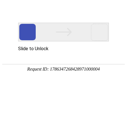
关于我们
首页
>
关于我们
公司简介 PROFILE
胶州物流
青岛金蛟物流有限公司位于山东省青
岛市胶州市北关工业园，提供专车、零担拼车的物
流运输服务，提供青岛胶州至山东半岛、济南、潍